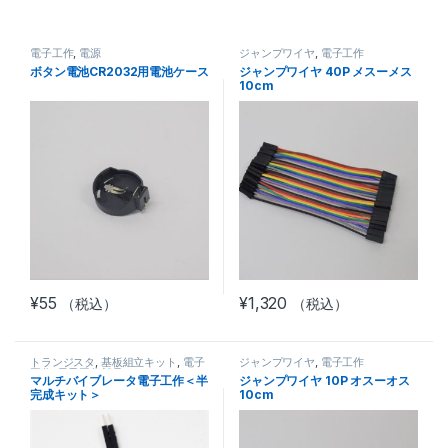
電子工作
,
電源
ジャンプワイヤ
,
電子工作
ボタン電池CR2032用電池ケース
ジャンプワイヤ 40P メスーメス
10cm
¥
55
¥
1,320
（税込）
（税込）
トランジスタ
,
基板組立キット
,
電子
ジャンプワイヤ
,
電子工作
工作
,
電子工作部品セット
マルチバイブレータ電子工作＜半
ジャンプワイヤ 10P オスーオス
完成キット＞
10cm