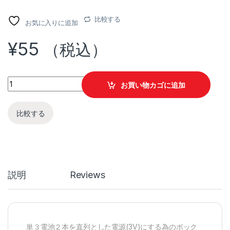
比較する
お気に入りに追加
¥
55
（税込）
単３電池２本用ボックス（ケーブル付） quantity
お買い物カゴに追加
比較する
説明
Reviews
単３電池２本を直列とした電源(3V)にする為のボック