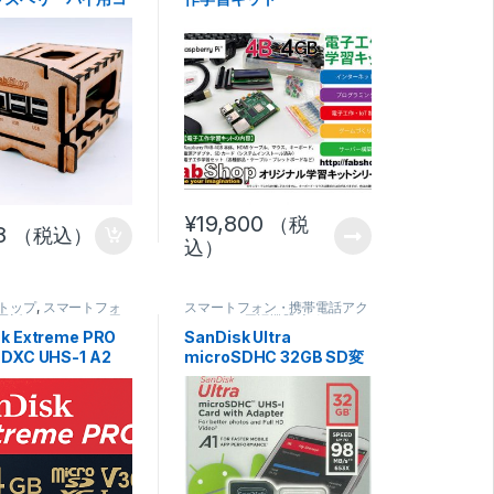
ータケース
¥
19,800
（税
8
（税込）
込）
トップ
,
スマートフォ
スマートフォン・携帯電話アク
電話アクセサリー
,
周
セサリー
,
周辺機器
,
記録メディ
記録メディア
,
電子工作
ア
,
電子工作部品セット
,
電子部
k Extreme PRO
SanDisk Ultra
ト
,
電子部品
品
SDXC UHS-1 A2
microSDHC 32GB SD変
換アダプター付属