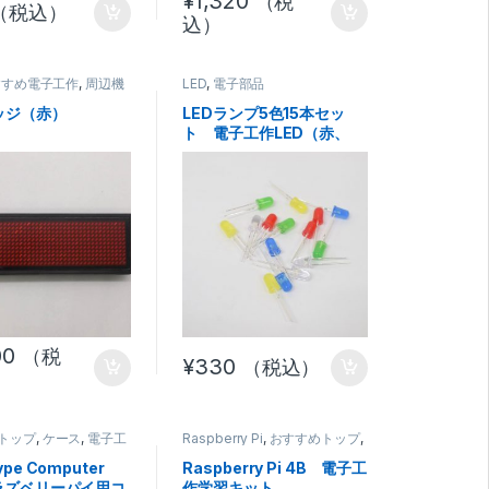
¥
1,320
（税
（税込）
込）
すすめ電子工作
,
周辺機
LED
,
電子部品
ッジ（赤）
LEDランプ5色15本セッ
ト 電子工作LED（赤、
青、緑、黄、白）
00
（税
¥
330
（税込）
トップ
,
ケース
,
電子工
Raspberry Pi
,
おすすめトップ
,
おすすめ電子工作
,
マイコンボ
ード
,
組み立てキット
,
電子工作
,
ype Computer
Raspberry Pi 4B 電子工
電子工作部品セット
 ラズベリーパイ用コ
作学習キット