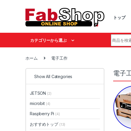
Skip to navigation
Skip to content
トップ
Search fo
カテゴリーから選ぶ
ホーム
電子工作
電子工作
Show All Categories
JETSON
(2)
microbit
(4)
Raspberry Pi
(4)
おすすめトップ
(13)