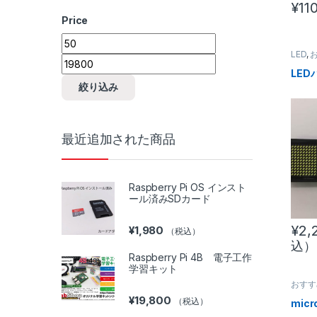
¥
11
Price
最低価格
最高価格
LED
,
器
LED
絞り込み
最近追加された商品
Raspberry Pi OS インスト
ール済みSDカード
¥
2,
¥
1,980
（税込）
込）
Raspberry Pi 4B 電子工作
学習キット
おすす
ード
,
¥
19,800
（税込）
micr