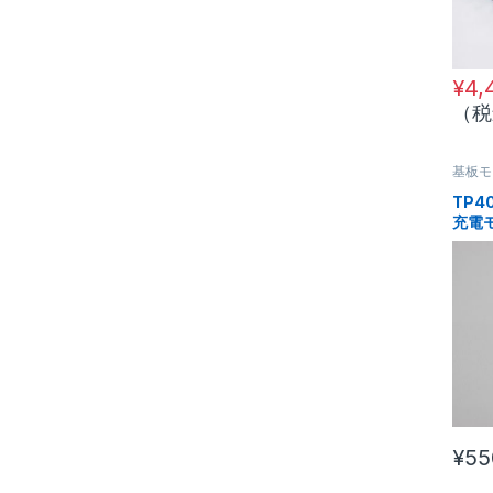
¥
4,
（税
基板モ
TP4
充電
充電
¥
55