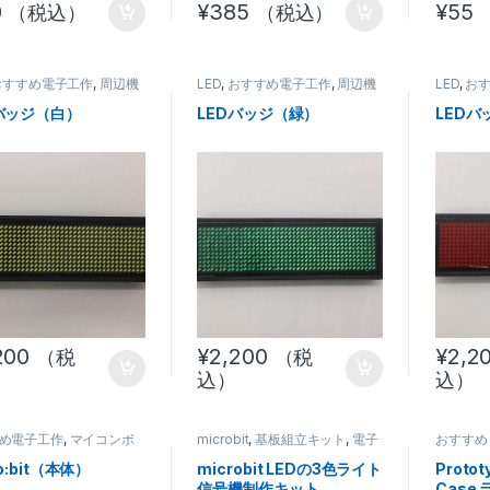
0
¥
385
¥
55
（税込）
（税込）
おすすめ電子工作
,
周辺機
LED
,
おすすめ電子工作
,
周辺機
LED
,
お
器
器
バッジ（白）
LEDバッジ（緑）
LEDバ
200
¥
2,200
¥
2,2
（税
（税
込）
込）
め電子工作
,
マイコンボ
microbit
,
基板組立キット
,
電子
おすすめ
基板モジュール
工作
作
o:bit（本体）
microbit LEDの3色ライト
Protot
信号機制作キット
Case