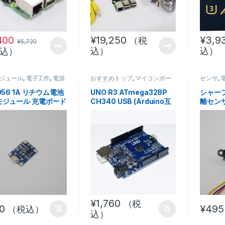
400
¥
19,250
¥
3,9
（税
¥
5,720
込）
込）
込）
ジュール
,
電子工作
,
電源
おすすめトップ
,
マイコンボー
センサ
,
ド
,
電子工作
056 1A リチウム電池
UNO R3 ATmega328P
シャー
モジュール 充電ボード
CH340 USB (Arduino互
離セン
器
換機）
ＹＫ
¥
1,760
（税
0
¥
495
（税込）
込）