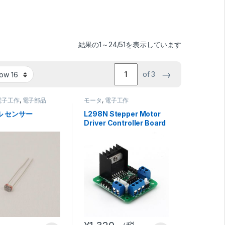
結果の1～24/51を表示しています
→
of 3
電子工作
,
電子部品
モータ
,
電子工作
ル センサー
L298N Stepper Motor
Driver Controller Board
Module DC Motor Driver
Chip