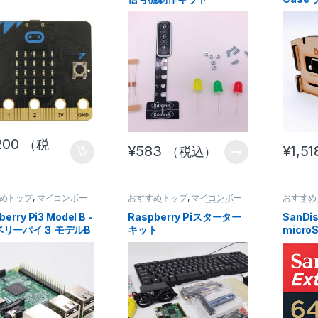
ンピュ
200
（税
¥
583
¥
1,51
（税込）
めトップ
,
マイコンボー
おすすめトップ
,
マイコンボー
おすすめ
ド
,
組み立てキット
,
電子工作
,
ン・携帯
電子工作部品セット
辺機器
,
erry Pi3 Model B -
Raspberry Piスターター
SanDis
部品セッ
ベリーパイ３ モデルB
キット
micro
64GB