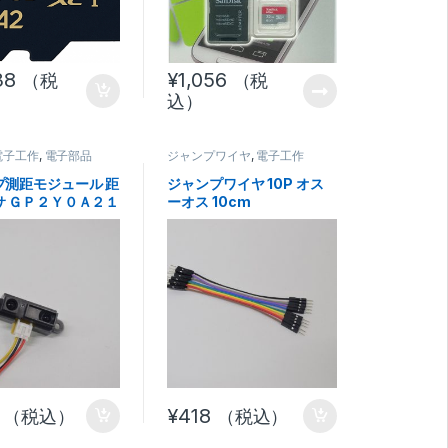
38
¥
1,056
（税
（税
込）
電子工作
,
電子部品
ジャンプワイヤ
,
電子工作
プ測距モジュール 距
ジャンプワイヤ 10P オス
サ ＧＰ２Ｙ０Ａ２１
ーオス 10cm
¥
418
（税込）
（税込）