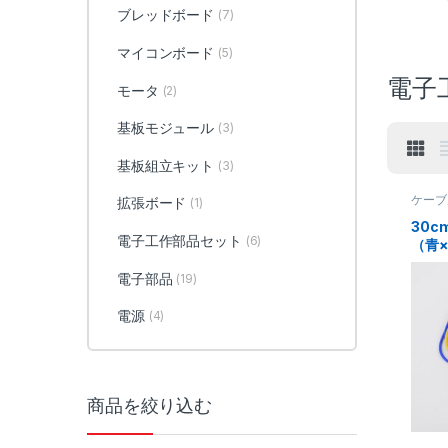
ブレッドボード
(7)
マイコンボード
(5)
電子
モータ
(2)
基板モジュール
(3)
基板組立キット
(3)
ケーブ
拡張ボード
(1)
30c
電子工作部品セット
(6)
（青
2m
電子部品
(19)
電源
(4)
商品を絞り込む