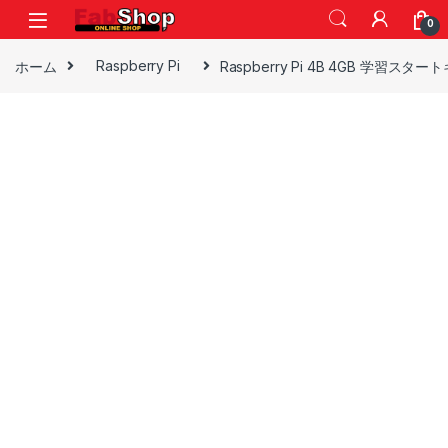
Skip to navigation
Skip to content
0
ホーム
Raspberry Pi
Raspberry Pi 4B 4GB 学習スタ