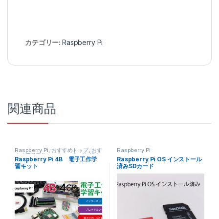
カテゴリー:
Raspberry Pi
関連商品
Raspberry Pi
,
おすすめトップ
,
おす
Raspberry Pi
すめ電子工作
,
マイコンボード
,
組み
Raspberry Pi 4B 電子工作学
Raspberry Pi OS インストール
立てキット
,
電子工作
,
電子工作部品
習キット
済みSDカード
セット