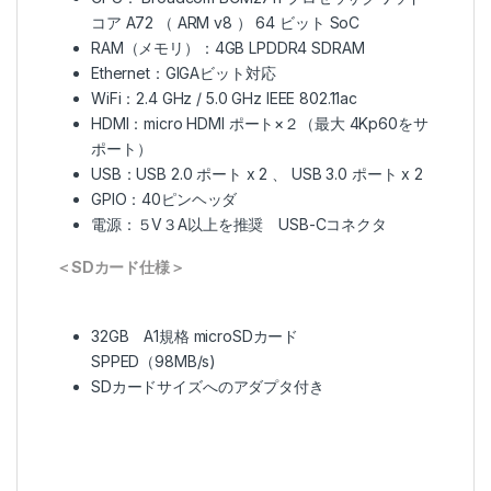
コア A72 （ ARM v8 ） 64 ビット SoC
RAM（メモリ）：4GB LPDDR4 SDRAM
Ethernet：GIGAビット対応
WiFi：2.4 GHz / 5.0 GHz IEEE 802.11ac
HDMI：micro HDMI ポート×２（最大 4Kp60をサ
ポート）
USB：USB 2.0 ポート x 2 、 USB 3.0 ポート x 2
GPIO：40ピンヘッダ
電源：５V３A以上を推奨 USB-Cコネクタ
＜SDカード仕様＞
32GB A1規格 microSDカード
SPPED（98MB/s)
SDカードサイズへのアダプタ付き