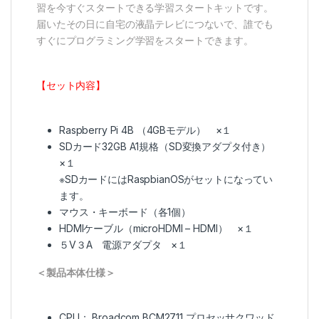
習を今すぐスタートできる学習スタートキットです。
届いたその日に自宅の液晶テレビにつないで、誰でも
すぐにプログラミング学習をスタートできます。
【セット内容】
Raspberry Pi 4B （4GBモデル） ×１
SDカード32GB A1規格（SD変換アダプタ付き）
×１
※SDカードにはRaspbianOSがセットになってい
ます。
マウス・キーボード（各1個）
HDMIケーブル（microHDMI – HDMI） ×１
５V３A 電源アダプタ ×１
＜製品本体仕様＞
CPU： Broadcom BCM2711 プロセッサクワッド