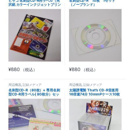
ヒサゴ 名刺型CD-R用ラベル（光
名刺型CD-R 10枚 1セット
沢紙 カラーインクジェットプリン
（ノーブランド）
タ専用）
¥
880
¥
880
（税込）
（税込）
周辺機器
,
記録メディア
周辺機器
,
記録メディア
名刺型CD-R（80枚）+ 専用名刺
太陽誘電製 That’s CD-R音楽用
型CD-R用ラベル( 80枚分）セッ
16倍速74分 10mmPケース10枚
ト
入