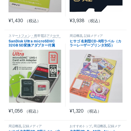
¥
1,430
¥
3,938
（税込）
（税込）
スマートフォン・携帯電話アクセサ
周辺機器
,
記録メディア
リー
,
周辺機器
,
記録メディア
,
電子工
SanDisk Ultra microSDHC
ヒサゴ 名刺型CD-R用ラベル（カ
作部品セット
,
電子部品
32GB SD変換アダプター付属
ラーレーザープリンタ対応）
¥
1,056
¥
1,320
（税込）
（税込）
周辺機器
,
記録メディア
おすすめトップ
,
周辺機器
,
記録メデ
ィア