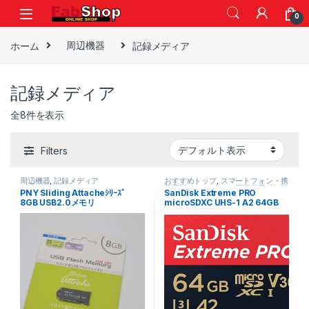
Skip to navigation
Skip to content
0
ホーム
周辺機器
記録メディア
記録メディア
全8件を表示
Filters
周辺機器
,
記録メディア
おすすめトップ
,
スマートフォン・携
帯電話アクセサリー
,
周辺機器
,
記録
PNY Sliding Attacheｼﾘｰｽﾞ
SanDisk Extreme PRO
メディア
,
電子工作部品セット
,
電子
8GB USB2.0メモリ
microSDXC UHS-1 A2 64GB
部品