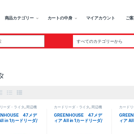
商品カテゴリー
カートの中身
マイアカウント
ご案
r:
タ
リーダ・ライタ
,
周辺機
カードリーダ・ライタ
,
周辺機
カードリ
器
器
ENHOUSE 47メデ
GREENHOUSE 47メデ
GREE
ll in 1カードリーダ/
ィア All in 1カードリーダ/
ィア Al
タ（カップ）グリーン
ライタ（カップ）ブラウン
ライタ