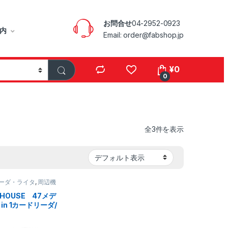
お問合せ
04-2952-0923
内
Email: order@fabshop.jp
¥
0
0
全3件を表示
ーダ・ライタ
,
周辺機
NHOUSE 47メデ
l in 1カードリーダ/
（カップ）ホワイト