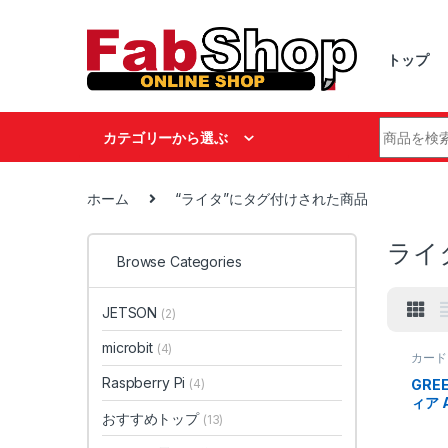
Skip to navigation
Skip to content
トップ
Search fo
カテゴリーから選ぶ
ホーム
“ライタ”にタグ付けされた商品
ライ
Browse Categories
JETSON
(2)
microbit
(4)
カード
器
Raspberry Pi
GRE
(4)
ィア A
おすすめトップ
(13)
ライ