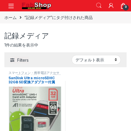
Skip to navigation
Skip to content
0
ホーム
“記録メディア”にタグ付けされた商品
記録メディア
1件の結果を表示中
Filters
スマートフォン・携帯電話アクセサ
リー
,
周辺機器
,
記録メディア
,
電子工
SanDisk Ultra microSDHC
作部品セット
,
電子部品
32GB SD変換アダプター付属