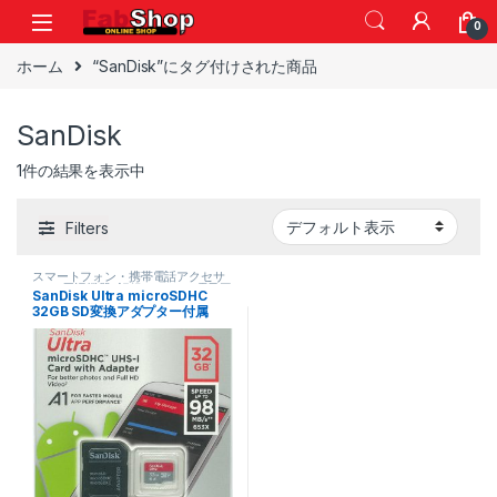
Skip to navigation
Skip to content
0
ホーム
“SanDisk”にタグ付けされた商品
SanDisk
1件の結果を表示中
Filters
スマートフォン・携帯電話アクセサ
リー
,
周辺機器
,
記録メディア
,
電子工
SanDisk Ultra microSDHC
作部品セット
,
電子部品
32GB SD変換アダプター付属